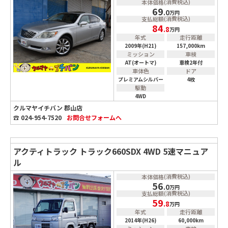
(消費税込)
本体価格
69
.0
万円
(消費税込)
支払総額
84
.8
万円
年式
走行距離
2009年(H21)
157,000km
ミッション
車検
AT(オートマ)
車検2年付
車体色
ドア
プレミアムシルバー
4枚
駆動
4WD
クルマヤイチバン 郡山店
☎ 024-954-7520
お問合せ
フォームへ
アクティトラック トラック660SDX 4WD 5速マニュア
ル
(消費税込)
本体価格
56
.0
万円
(消費税込)
支払総額
59
.8
万円
年式
走行距離
2014年(H26)
60,000km