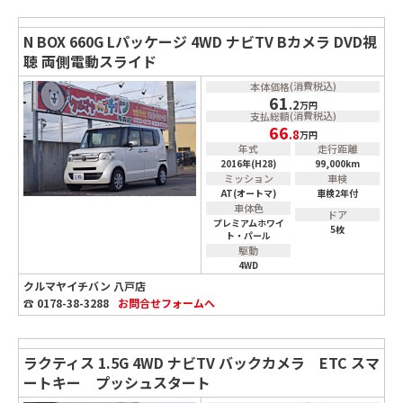
N BOX 660G Lパッケージ 4WD ナビTV Bカメラ DVD視
聴 両側電動スライド
(消費税込)
本体価格
61
.2
万円
(消費税込)
支払総額
66
.8
万円
年式
走行距離
2016年(H28)
99,000km
ミッション
車検
AT(オートマ)
車検2年付
車体色
ドア
プレミアムホワイ
5枚
ト・パール
駆動
4WD
クルマヤイチバン 八戸店
☎ 0178-38-3288
お問合せ
フォームへ
ラクティス 1.5G 4WD ナビTV バックカメラ ETC スマ
ートキー プッシュスタート