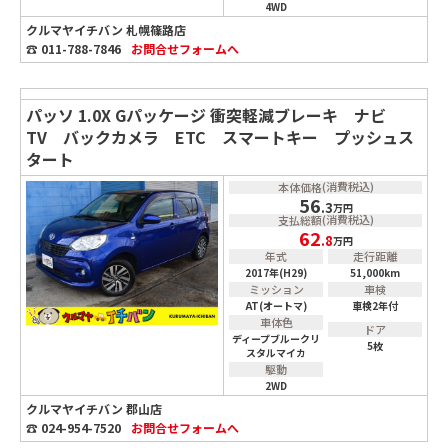
4WD
クルマヤイチバン 札幌篠路店
☎ 011-788-7846
お問合せ
フォームへ
パッソ 1.0X Gパッケージ 衝突軽減ブレーキ ナビ
TV バックカメラ ETC スマートキー プッシュス
タート
(消費税込)
本体価格
56
.3
万円
(消費税込)
支払総額
62
.8
万円
年式
走行距離
2017年(H29)
51,000km
ミッション
車検
AT(オートマ)
車検2年付
車体色
ドア
ディープブルークリ
5枚
スタルマイカ
駆動
2WD
クルマヤイチバン 郡山店
☎ 024-954-7520
お問合せ
フォームへ