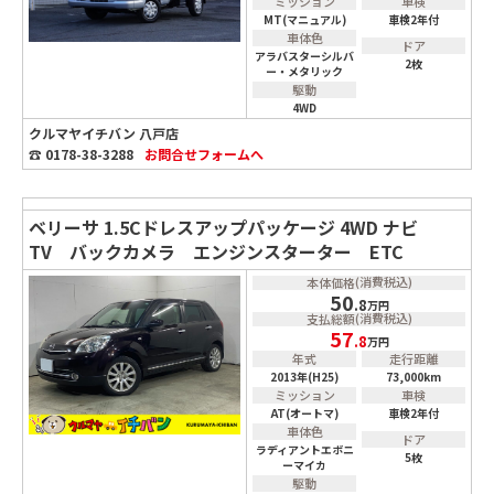
ミッション
車検
MT(マニュアル)
車検2年付
車体色
ドア
アラバスターシルバ
2枚
ー・メタリック
駆動
4WD
クルマヤイチバン 八戸店
☎ 0178-38-3288
お問合せ
フォームへ
ベリーサ 1.5Cドレスアップパッケージ 4WD ナビ
TV バックカメラ エンジンスターター ETC
(消費税込)
本体価格
50
.8
万円
(消費税込)
支払総額
57
.8
万円
年式
走行距離
2013年(H25)
73,000km
ミッション
車検
AT(オートマ)
車検2年付
車体色
ドア
ラディアントエボニ
5枚
ーマイカ
駆動