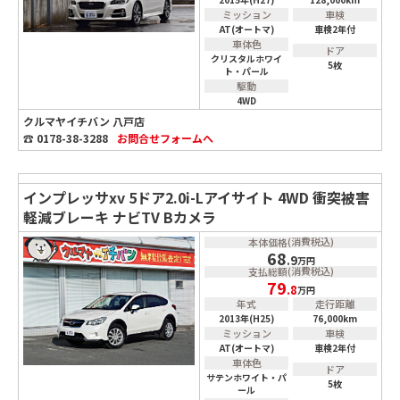
ミッション
車検
AT(オートマ)
車検2年付
車体色
ドア
クリスタルホワイ
5枚
ト・パール
駆動
4WD
クルマヤイチバン 八戸店
☎ 0178-38-3288
お問合せ
フォームへ
インプレッサxv 5ドア2.0i-Lアイサイト 4WD 衝突被害
軽減ブレーキ ナビTV Bカメラ
(消費税込)
本体価格
68
.9
万円
(消費税込)
支払総額
79
.8
万円
年式
走行距離
2013年(H25)
76,000km
ミッション
車検
AT(オートマ)
車検2年付
車体色
ドア
サテンホワイト・パ
5枚
ール