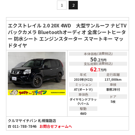
1
2
エクストレイル 2.0 20X 4WD 大型サンルーフ ナビTV
バックカメラ Bluetoothオーディオ 全席シートヒータ
ー 防水シート エンジンスターター スマートキー マッ
ドタイヤ
(消費税込)
本体価格
50
.2
万円
(消費税込)
支払総額
62
.7
万円
年式
走行距離
2010年(H22)
137,000km
ミッション
車検
AT(オートマ)
車検2年付
車体色
ドア
ダイヤモンドブラッ
5枚
クパール
駆動
4WD
クルマヤイチバン 札幌篠路店
☎ 011-788-7846
お問合せ
フォームへ