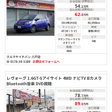
(消費税込)
本体価格
54
.1
万円
(消費税込)
支払総額
62
.8
万円
年式
走行距離
2014年(H26)
40,000km
ミッション
車検
AT(オートマ)
車検2年付
車体色
ドア
サテンブルーマイカ
5枚
メタリック
駆動
4WD
クルマヤイチバン 八戸店
☎ 0178-38-3288
お問合せ
フォームへ
レヴォーグ 1.6GT-Sアイサイト 4WD ナビTV Bカメラ
Bluetooth音楽 DVD視聴
(消費税込)
本体価格
78
.7
万円
(消費税込)
支払総額
89
.8
万円
年式
走行距離
2015年(H27)
128,000km