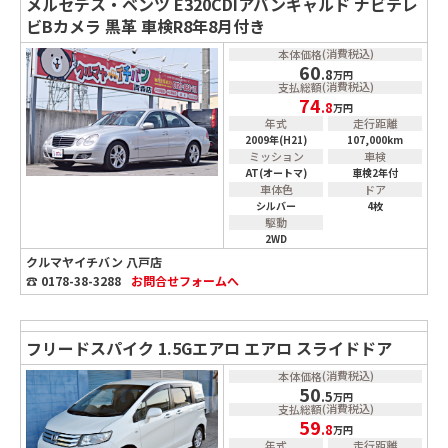
メルセデス・ベンツ E320CDIアバンギャルド ナビテレ
ビBカメラ 黒革 車検R8年8月付き
(消費税込)
本体価格
60
.8
万円
(消費税込)
支払総額
74
.8
万円
年式
走行距離
2009年(H21)
107,000km
ミッション
車検
AT(オートマ)
車検2年付
車体色
ドア
シルバー
4枚
駆動
2WD
クルマヤイチバン 八戸店
☎ 0178-38-3288
お問合せ
フォームへ
フリードスパイク 1.5Gエアロ エアロ スライドドア
(消費税込)
本体価格
50
.5
万円
(消費税込)
支払総額
59
.8
万円
年式
走行距離