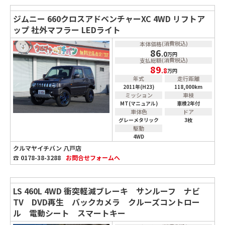
ジムニー 660クロスアドベンチャーXC 4WD リフトア
ップ 社外マフラー LEDライト
(消費税込)
本体価格
86
.0
万円
(消費税込)
支払総額
89
.8
万円
年式
走行距離
2011年(H23)
118,000km
ミッション
車検
MT(マニュアル)
車検2年付
車体色
ドア
グレーメタリック
3枚
駆動
4WD
クルマヤイチバン 八戸店
☎ 0178-38-3288
お問合せ
フォームへ
LS 460L 4WD 衝突軽減ブレーキ サンルーフ ナビ
TV DVD再生 バックカメラ クルーズコントロー
ル 電動シート スマートキー