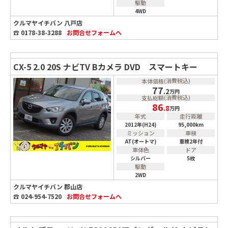
駆動
4WD
クルマヤイチバン 八戸店
☎ 0178-38-3288
お問合せ
フォームへ
CX-5 2.0 20S ナビTV Bカメラ DVD スマートキー
(消費税込)
本体価格
77
.2
万円
(消費税込)
支払総額
86
.8
万円
年式
走行距離
2012年(H24)
95,000km
ミッション
車検
AT(オートマ)
車検2年付
車体色
ドア
シルバー
5枚
駆動
2WD
クルマヤイチバン 郡山店
☎ 024-954-7520
お問合せ
フォームへ