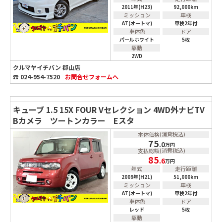
2011年(H23)
92,000km
ミッション
車検
AT(オートマ)
車検2年付
車体色
ドア
パールホワイト
5枚
駆動
2WD
クルマヤイチバン 郡山店
☎ 024-954-7520
お問合せ
フォームへ
キューブ 1.5 15X FOUR Vセレクション 4WD外ナビTV
Bカメラ ツートンカラー Eスタ
(消費税込)
本体価格
75
.0
万円
(消費税込)
支払総額
85
.6
万円
年式
走行距離
2009年(H21)
51,000km
ミッション
車検
AT(オートマ)
車検2年付
車体色
ドア
レッド
5枚
駆動