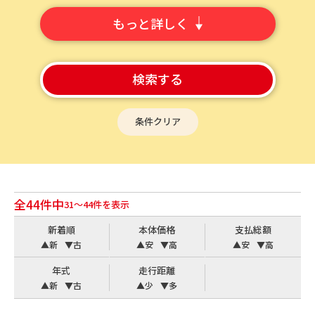
もっと詳しく
検索する
条件クリア
全44件中
31〜44件を表示
新着順
本体価格
支払総額
▲新
▼古
▲安
▼高
▲安
▼高
年式
走行距離
▲新
▼古
▲少
▼多