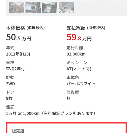
本体価格
支払総額
(消費税込)
(消費税込)
50
59
.5
.8
万円
万円
年式
走行距離
2011年(H23)
92,000km
車検
ミッション
車検2年付
AT(オートマ)
駆動
車体色
2WD
パールホワイト
ドア
修復歴
5枚
無
保証
1ヵ月 or 1,000km（有料保証プランもあります）
販売店