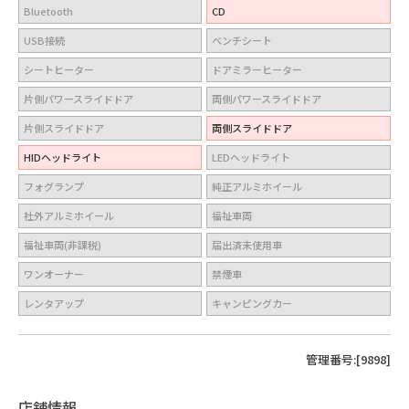
Bluetooth
CD
USB接続
ベンチシート
シートヒーター
ドアミラーヒーター
片側パワースライドドア
両側パワースライドドア
片側スライドドア
両側スライドドア
HIDヘッドライト
LEDヘッドライト
フォグランプ
純正アルミホイール
社外アルミホイール
福祉車両
福祉車両(非課税)
届出済未使用車
ワンオーナー
禁煙車
レンタアップ
キャンピングカー
管理番号:[9898]
店舗情報