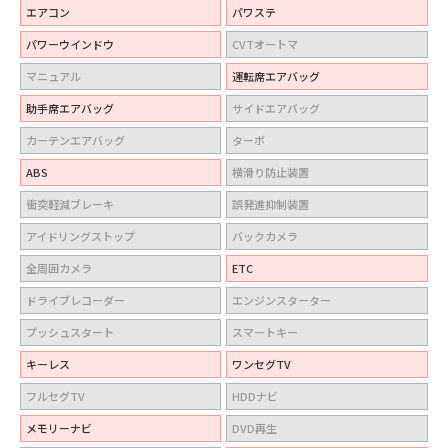
エアコン
パワステ
パワーウインドウ
CVTオートマ
マニュアル
運転席エアバッグ
助手席エアバッグ
サイドエアバッグ
カーテンエアバッグ
ターボ
ABS
横滑り防止装置
衝突軽減ブレーキ
誤発進抑制装置
アイドリングストップ
バックカメラ
全周囲カメラ
ETC
ドライブレコーダー
エンジンスターター
プッシュスタート
スマートキー
キーレス
ワンセグTV
フルセグTV
HDDナビ
メモリーナビ
DVD再生