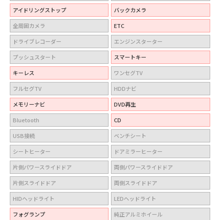
アイドリングストップ
バックカメラ
全周囲カメラ
ETC
ドライブレコーダー
エンジンスターター
プッシュスタート
スマートキー
キーレス
ワンセグTV
フルセグTV
HDDナビ
メモリーナビ
DVD再生
Bluetooth
CD
USB接続
ベンチシート
シートヒーター
ドアミラーヒーター
片側パワースライドドア
両側パワースライドドア
片側スライドドア
両側スライドドア
HIDヘッドライト
LEDヘッドライト
フォグランプ
純正アルミホイール