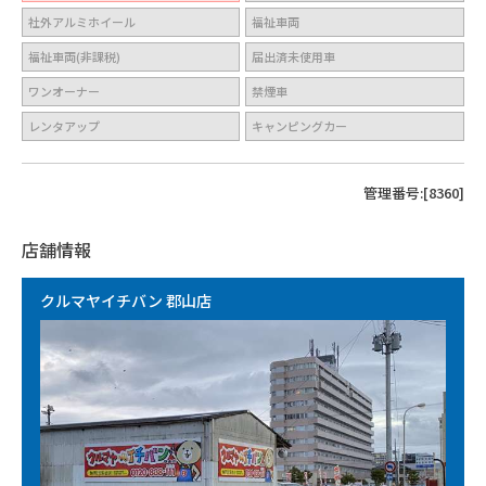
社外アルミホイール
福祉車両
福祉車両(非課税)
届出済未使用車
ワンオーナー
禁煙車
レンタアップ
キャンピングカー
管理番号:[8360]
店舗情報
クルマヤイチバン 郡山店