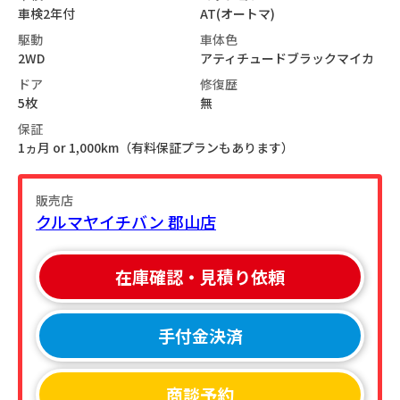
車検2年付
AT(オートマ)
駆動
車体色
2WD
アティチュードブラックマイカ
ドア
修復歴
5枚
無
保証
1ヵ月 or 1,000km（有料保証プランもあります）
販売店
クルマヤイチバン 郡山店
在庫確認・見積り依頼
手付金決済
商談予約